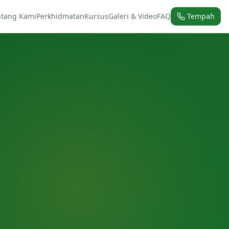
ntang Kami
Perkhidmatan
Kursus
Galeri & Video
FAQ
Tempah